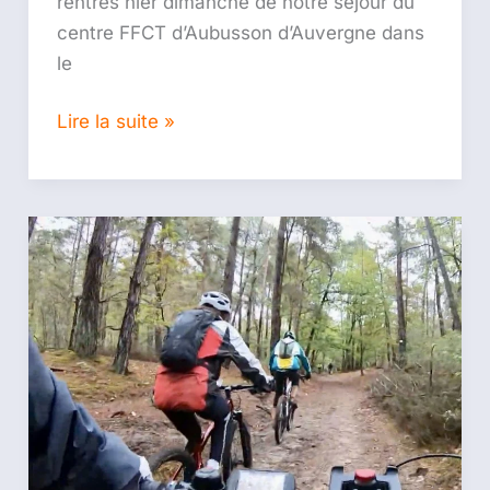
rentrés hier dimanche de notre séjour du
centre FFCT d’Aubusson d’Auvergne dans
le
Lire la suite »
Vidéo,
sortie
9h
du
04/10/20