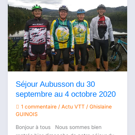
du
30
septembre
au
4
octobre
2020
Séjour Aubusson du 30
septembre au 4 octobre 2020
1 commentaire
/
Actu VTT
/
Ghislaine
GUINOIS
Bonjour à tous Nous sommes bien