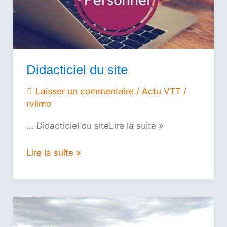
Didacticiel du site
Laisser un commentaire
/
Actu VTT
/
rvlimo
… Didacticiel du siteLire la suite »
Lire la suite »
Séjour
Aubusson