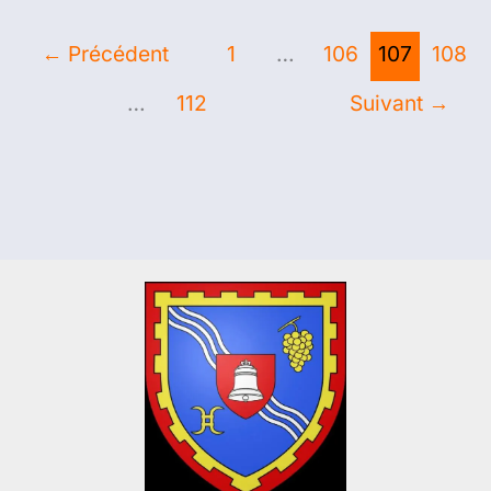
←
Précédent
1
…
106
107
108
…
112
Suivant
→