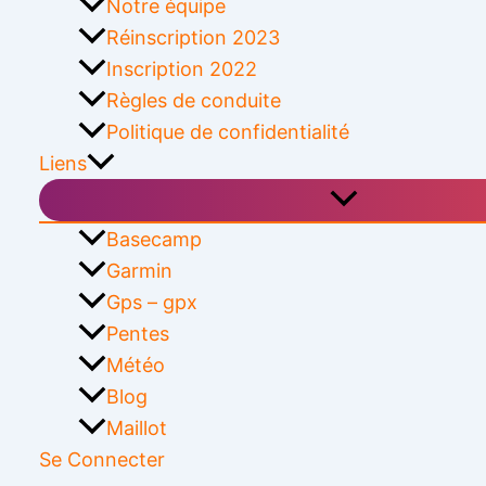
Notre équipe
Réinscription 2023
Inscription 2022
Règles de conduite
Politique de confidentialité
Liens
Basecamp
Garmin
Gps – gpx
Pentes
Météo
Blog
Maillot
Se Connecter