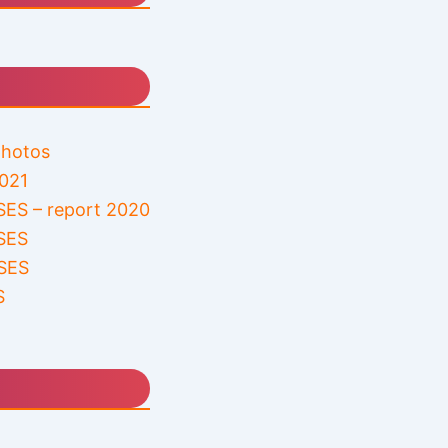
 photos
2021
ES – report 2020
SES
SES
S