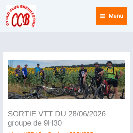
Aller
SORTIE
au
VTT
Menu
contenu
DU
28/06/2026
groupe
de
9H30
SORTIE VTT DU 28/06/2026
groupe de 9H30