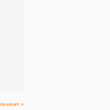
icle suivant
→