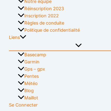
Notre équipe
Réinscription 2023
Inscription 2022
Règles de conduite
Politique de confidentialité
Liens
Basecamp
Garmin
Gps – gpx
Pentes
Météo
Blog
Maillot
Se Connecter