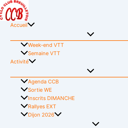
Aller
Assemblée
au
Générale
contenu
2023
Accueil
Week-end VTT
Semaine VTT
Activité
Agenda CCB
Sortie WE
Inscrits DIMANCHE
Rallyes EXT
Dijon 2026