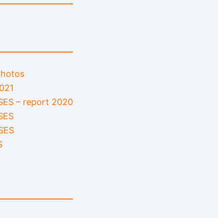
 photos
2021
ES – report 2020
SES
SES
S