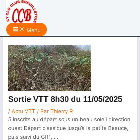
Aller
Sortie
au
VTT
contenu
8h30
du
Menu
11/05/2025
Sortie VTT 8h30 du 11/05/2025
/
Actu VTT
/ Par
Thierry R
5 inscrits au départ sous un beau soleil direction
ouest Départ classique jusqu’à la petite Beauce,
puis suivi du GR1, …