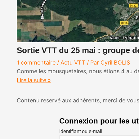
Sortie VTT du 25 mai : groupe d
1 commentaire
/
Actu VTT
/ Par
Cyril BOLIS
Comme les mousquetaires, nous étions 4 au dép
Lire la suite »
Contenu réservé aux adhérents, merci de vous
Connexion pour les uti
Identifiant ou e-mail