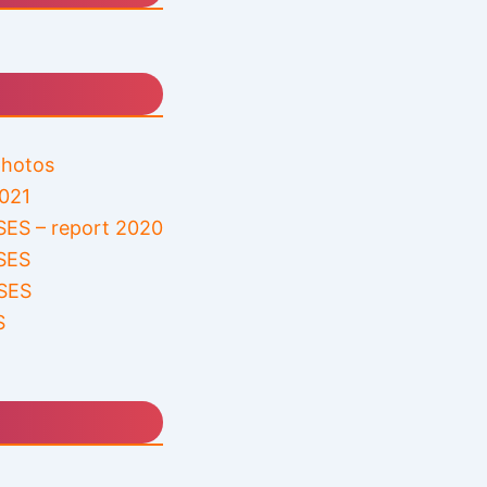
 photos
2021
ES – report 2020
SES
SES
S