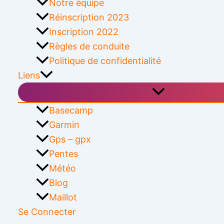
Notre équipe
Réinscription 2023
Inscription 2022
Règles de conduite
Politique de confidentialité
Liens
Basecamp
Garmin
Gps – gpx
Pentes
Météo
Blog
Maillot
Se Connecter